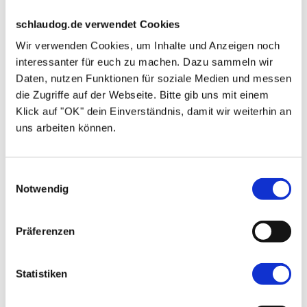
Joghurt oder zerkleinertem Thunfisch zu. Achte
schlaudog.de verwendet Cookies
aber darauf, dass Du nur kleine Mengen
Wir verwenden Cookies, um Inhalte und Anzeigen noch
zubereitest, da sich die selbst gemachten
interessanter für euch zu machen. Dazu sammeln wir
Daten, nutzen Funktionen für soziale Medien und messen
Kekse und Pasten weniger lange halten als die
die Zugriffe auf der Webseite. Bitte gib uns mit einem
aus dem Supermarkt. Das gibt Dir aber auch
Klick auf "OK" dein Einverständnis, damit wir weiterhin an
die Möglichkeit, immer wieder neue Sorten zu
uns arbeiten können.
kreieren, sodass Deinem Hund beim Training
nie langweilig wird.
Einwilligungsauswahl
Notwendig
Wenn Du mehr zum Thema „Hundefutter
selber machen“ erfahren möchtest, können wir
Präferenzen
den BARF-Kurs der
DOGTISCH Academy
sehr
empfehlen. Wenn du
HIER
klickst, bekommst
Statistiken
du
gratis
ein
Rezepte-Buch
zum Download.