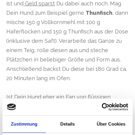
ist und
Geld sparst
Du dabei auch noch. Mag
Dein Hund zum Beispiel gerne
Thunfisch
, dann
mische 150 g Vollkornmehl mit 100 g
Haferflocken und 150 g Thunfisch aus der Dose
(inklusive dem Saft). Verarbeite das Ganze zu
einem Teig, rolle diesen aus und steche
Plätzchen in beliebiger Größe und Form aus.
Anschließend backst Du diese bei 180 Grad ca.
20 Minuten lang im Ofen.
Ist Dein Hund eher ein Fan von
flüssigen
Leckerchen
, dann findest Du im Handel
Tuben
,
die Du selber befüllen kannst.
Ein
Zustimmung
Details
Über Cookies
Beispielrezept
wäre ein Brei aus Obst und
Gemüse oder Leberwurst, Schmelzkäse,