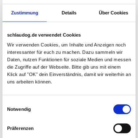
Hunde verstehen Deine Worte nicht. Wenn der
Hund bellt und Du ihn im lautstarken Ton zur
Zustimmung
Details
Über Cookies
Ruhe bringen willst, denkt er, dass Du in sein
Gebell einstimmst und er wird noch lauter
bellen. Bleib ruhig und gib ihm eine klare
schlaudog.de verwendet Cookies
Anweisung, dass er ruhig sein und mit dem
Wir verwenden Cookies, um Inhalte und Anzeigen noch
Bellen aufhören soll. Verstummt er, belohnst
interessanter für euch zu machen. Dazu sammeln wir
Daten, nutzen Funktionen für soziale Medien und messen
Du das Verhalten umgehend mit einem
die Zugriffe auf der Webseite. Bitte gib uns mit einem
Leckerli oder mit einer Streicheleinheit.
Klick auf "OK" dein Einverständnis, damit wir weiterhin an
schlaudog-Tipp
: Verhalte dich so wie du es
uns arbeiten können.
von deinem Hund wünscht. Soll er aufhören zu
bellen und ruhig sein, sprich ruhig mit ihm.
Wenn er aufhören soll dich anzuspringen, dreh
Einwilligungsauswahl
Notwendig
dich um und ignoriere ihn.
Präferenzen
7. | Aus dem Alleinbleiben machst Du