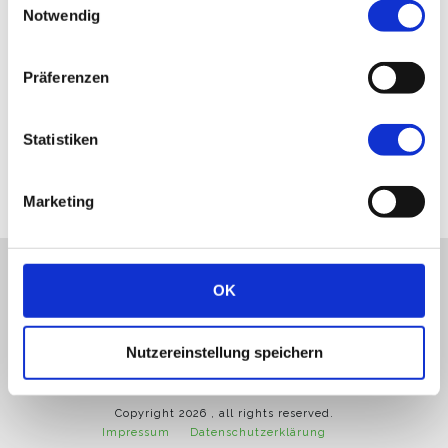
Notwendig
Die 8 größten Erziehungsfehler
Präferenzen
schlaudog-Tipps in diesem Beitrag: Die Wörter „Nein“ und
„Fein“ klingen sehr ähnlich. Verwende lieber
...
Statistiken
​Read More
Marketing
OK
Nutzereinstellung speichern
Copyright
2026
, all rights reserved.
Impressum
Datenschutzerklärung