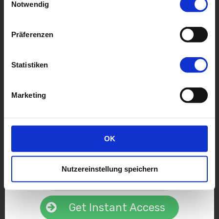
Notwendig
Präferenzen
Statistiken
Sign Up below
Marketing
and get access to the video training. Plus you'll
instantly receive your free guide to [benefit]
OK
Nutzereinstellung speichern
Get Instant Access